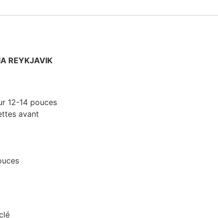
IA REYKJAVIK
ur 12-14 pouces
ttes avant
ouces
clé