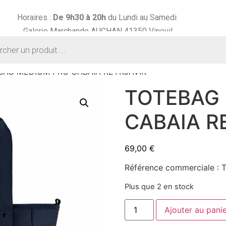
Horaires :
De 9h30 à
20h
du Lundi au Samedi
Galerie Marchande AUCHAN 41350 Vineuil
BAG MEDIUM PRO CABAIA REYKJAVIK
TOTEBAG
CABAIA R
69,00
€
Référence commerciale 
Plus que 2 en stock
Ajouter au pani