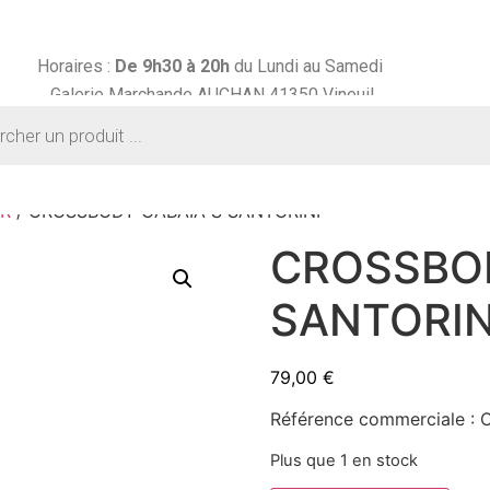
Horaires :
De 9h30 à
20h
du Lundi au Samedi
Galerie Marchande AUCHAN 41350 Vineuil
R
/ CROSSBODY CABAIA S SANTORINI
CROSSBOD
SANTORIN
79,00
€
Référence commerciale 
Plus que 1 en stock