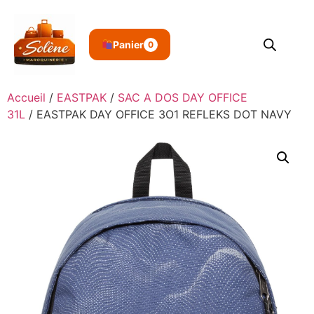
Panier
0
Accueil
/
EASTPAK
/
SAC A DOS DAY OFFICE
31L
/ EASTPAK DAY OFFICE 3O1 REFLEKS DOT NAVY