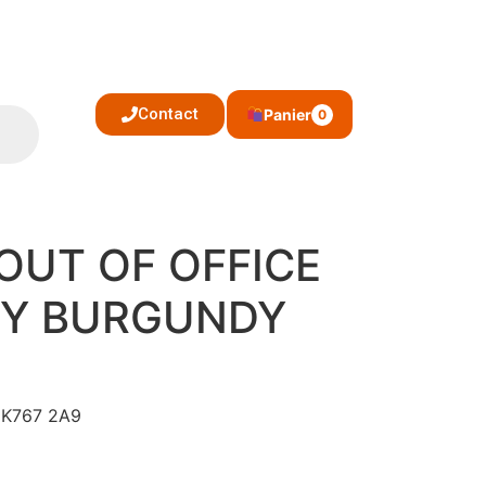
Contact
Panier
0
OUT OF OFFICE
HY BURGUNDY
EK767 2A9