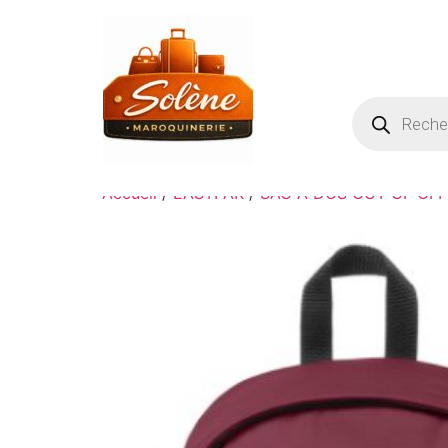
Accueil
/
EASTPAK
/
SAC A DOS OUT OF OFF