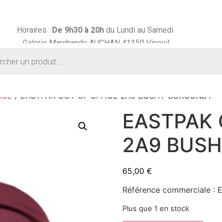
Horaires :
De 9h30 à
20h
du Lundi au Samedi
Galerie Marchande AUCHAN 41350 Vineuil
ICE
/ EASTPAK OUT OF OFFICE 2A9 BUSHY BURGUNDY
EASTPAK 
2A9 BUS
65,00
€
Référence commerciale : 
Plus que 1 en stock