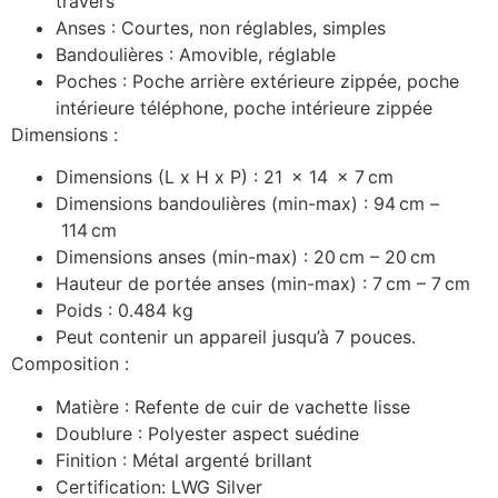
travers
Anses :
Courtes, non réglables, simples
Bandoulières :
Amovible, réglable
Poches :
Poche arrière extérieure zippée, poche
intérieure téléphone, poche intérieure zippée
Dimensions :
Dimensions (L x H x P) :
21
x
14
x
7
cm
Dimensions bandoulières (min-max) :
94
cm
–
114
cm
Dimensions anses (min-max) :
20
cm
–
20
cm
Hauteur de portée anses (min-max) :
7
cm
–
7
cm
Poids : 0.484 kg
Peut contenir un appareil jusqu’à 7 pouces.
Composition :
Matière :
Refente de cuir de vachette lisse
Doublure :
Polyester aspect suédine
Finition :
Métal argenté brillant
Certification:
LWG Silver