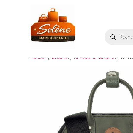
Accueil
/
CABAIA
/
NANOBAG CABAIA
/ NAN