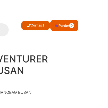
Contact
Panier
0
VENTURER
USAN
: NANOBAG BUSAN