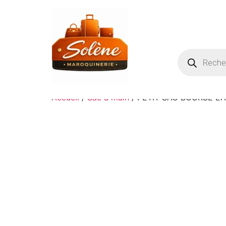
Accueil
/
Sac à main
/ PETIT SAC BOURSE 