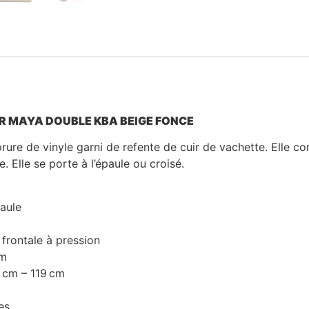
ER MAYA DOUBLE KBA BEIGE FONCE
rure de vinyle garni de refente de cuir de vachette. Elle 
. Elle se porte à l’épaule ou croisé.
paule
frontale à pression
m
3
cm
–
119
cm
es.