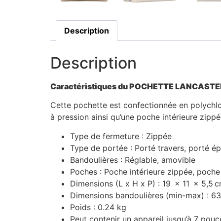
Description
Description
Caractéristiques du POCHETTE LANCAST
Cette pochette est confectionnée en polychlo
à pression ainsi qu’une poche intérieure zippée
Type de fermeture :
Zippée
Type de portée :
Porté travers, porté é
Bandoulières :
Réglable, amovible
Poches :
Poche intérieure zippée, poche 
Dimensions (L x H x P) :
19
x
11
x
5,5
c
Dimensions bandoulières (min-max) :
6
Poids : 0.24 kg
Peut contenir un appareil jusqu’à 7 pouc