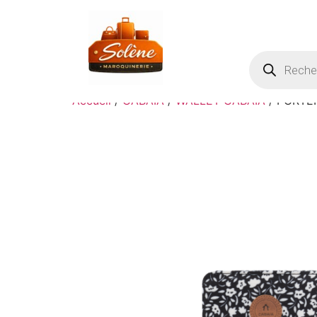
Accueil
/
CABAIA
/
WALLET CABAIA
/ PORTE