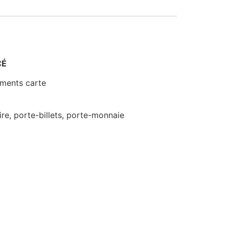
CÉ
ements carte
e, porte-billets, porte-monnaie