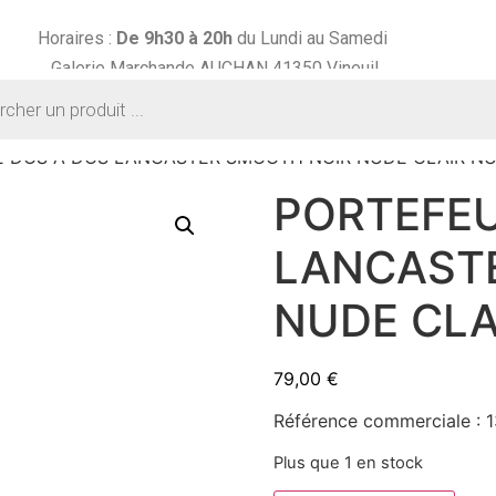
Horaires :
De 9h30 à
20h
du Lundi au Samedi
Galerie Marchande AUCHAN 41350 Vineuil
E DOS A DOS LANCASTER SMOOTH NOIR NUDE CLAIR N
PORTEFEU
LANCAST
NUDE CLA
79,00
€
Référence commerciale :
Plus que 1 en stock