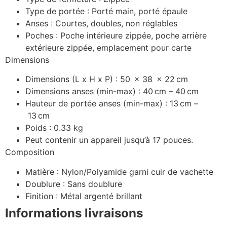
Type de portée :
Porté main, porté épaule
Anses :
Courtes, doubles, non réglables
Poches :
Poche intérieure zippée, poche arrière
extérieure zippée, emplacement pour carte
Dimensions
Dimensions (L x H x P) :
50
x
38
x
22
cm
Dimensions anses (min-max) :
40
cm
–
40
cm
Hauteur de portée anses (min-max) :
13
cm
–
13
cm
Poids : 0.33 kg
Peut contenir un appareil jusqu’à 17 pouces.
Composition
Matière :
Nylon/Polyamide garni cuir de vachette
Doublure :
Sans doublure
Finition :
Métal argenté brillant
Informations livraisons