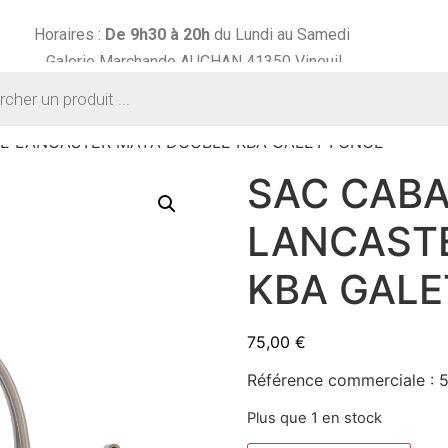
Horaires :
De 9h30 à
20h
du Lundi au Samedi
Galerie Marchande AUCHAN 41350 Vineuil
PE LANCASTER MAYA DOUBLE KBA GALET FONCE
SAC CABA
LANCAST
KBA GALE
75,00
€
Référence commerciale :
Plus que 1 en stock