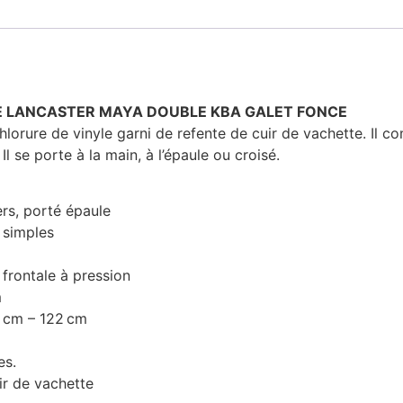
IPPE LANCASTER MAYA DOUBLE KBA GALET FONCE
lorure de vinyle garni de refente de cuir de vachette. Il 
Il se porte à la main, à l’épaule ou croisé.
ers, porté épaule
 simples
frontale à pression
m
4
cm
–
122
cm
es.
ir de vachette