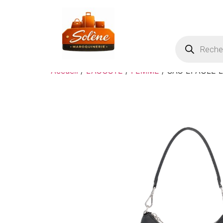
Accueil
/
LACOSTE
/
FEMME
/ SAC EPAULE L