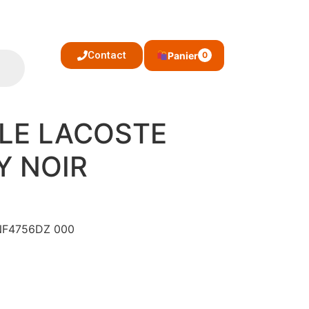
Contact
Panier
0
LE LACOSTE
Y NOIR
 NF4756DZ 000