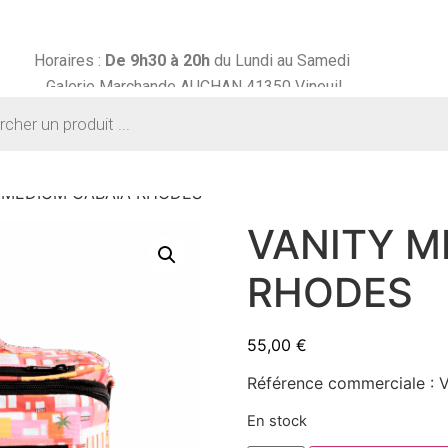
Horaires :
De 9h30 à
20h
du Lundi au Samedi
Galerie Marchande AUCHAN 41350 Vineuil
 MEDIUM CABAIA RHODES
VANITY M
RHODES
55,00
€
Référence commerciale :
En stock