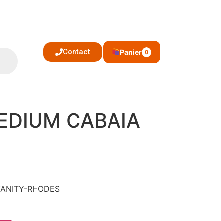
Contact
Panier
0
EDIUM CABAIA
 VANITY-RHODES