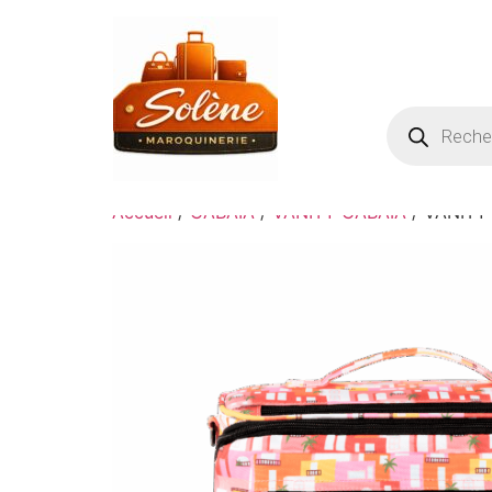
Accueil
/
CABAIA
/
VANITY CABAIA
/ VANITY