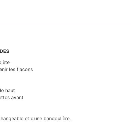
ODES
plète
nir les flacons
le haut
ttes avant
hangeable et d’une bandoulière.