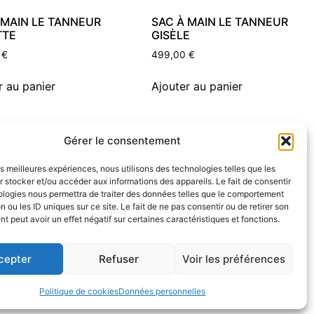
 MAIN LE TANNEUR
SAC À MAIN LE TANNEUR
TTE
GISÈLE
0
€
499,00
€
r au panier
Ajouter au panier
Gérer le consentement
les meilleures expériences, nous utilisons des technologies telles que les
 stocker et/ou accéder aux informations des appareils. Le fait de consentir
ologies nous permettra de traiter des données telles que le comportement
n ou les ID uniques sur ce site. Le fait de ne pas consentir ou de retirer son
 peut avoir un effet négatif sur certaines caractéristiques et fonctions.
cepter
Refuser
Voir les préférences
Politique de rembousements et retours
Politique de cookies
Données personnelles