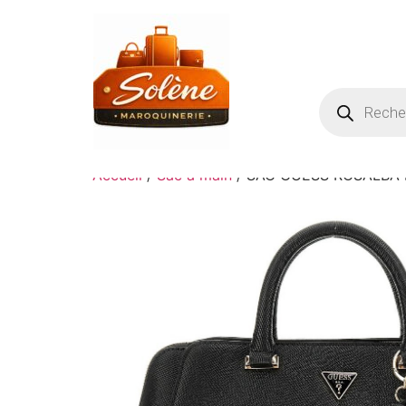
Accueil
/
Sac à main
/ SAC GUESS ROSALBA