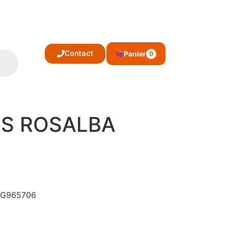
Contact
Panier
0
SS ROSALBA
 ZG965706