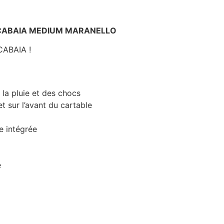
R CABAIA MEDIUM MARANELLO
CABAIA !
a pluie et des chocs
et sur l’avant du cartable
e intégrée
e