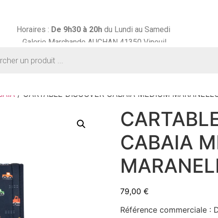
Horaires :
De 9h30 à
20h
du Lundi au Samedi
Galerie Marchande AUCHAN 41350 Vineuil
BAIA
/ CARTABLE DISCOVER CABAIA MEDIUM MARANELL
CARTABLE
CABAIA 
MARANEL
79,00
€
Référence commerciale 