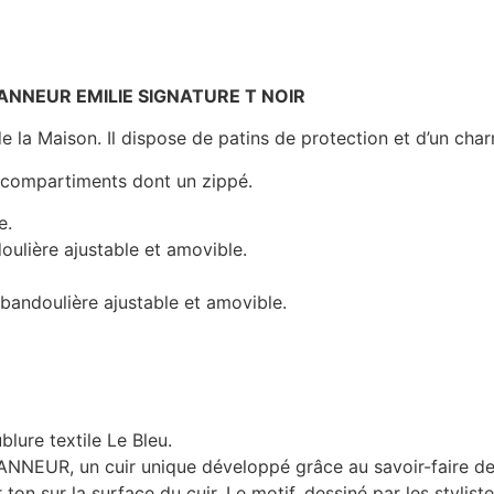
 TANNEUR EMILIE SIGNATURE T NOIR
de la Maison. Il dispose de patins de protection et d’un cha
s compartiments dont un zippé.
e.
oulière ajustable et amovible.
bandoulière ajustable et amovible.
blure textile Le Bleu.
TANNEUR, un cuir unique développé grâce au savoir-faire de 
on sur la surface du cuir. Le motif, dessiné par les stylist