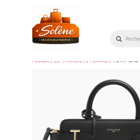
Accueil
/
LE TANNEUR
/
FEMME
/ PETIT SAC