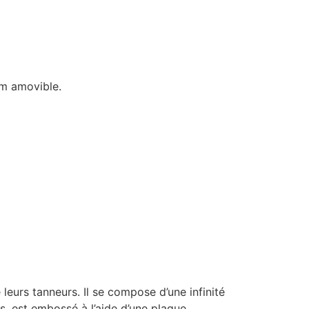
rm amovible.
leurs tanneurs. Il se compose d’une infinité
es, est embossé à l’aide d’une plaque