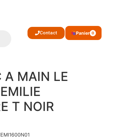
Contact
Panier
0
 A MAIN LE
EMILIE
E T NOIR
 TEMI1600N01