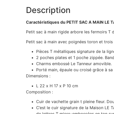
Description
Caractéristiques du PETIT SAC A MAIN LE
Petit sac à main rigide arbore les fermoirs T 
Petit sac à main avec poignées toron et troi
Pièces T métalliques signature de la lign
2 poches plates et 1 poche zippée. Band
Charms embossé Le Tanneur amovible.
Porté main, épaule ou croisé grâce à sa 
Dimensions :
L 22 x H 17 x P 10 cm
Composition :
Cuir de vachette grain t pleine fleur. Dou
C’est le cuir signature de la Maison LE 
de lettres T micro-embossées en ton sur t